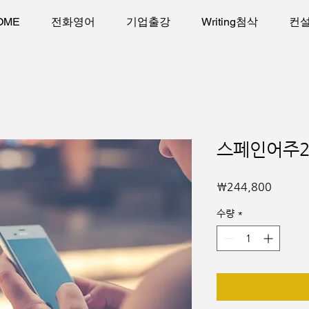
OME
전화영어
기업출강
Writing첨삭
컨
스페인어주2
가
₩244,800
격
수량
*