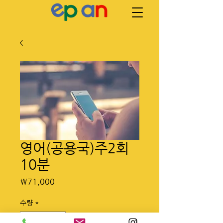
영어(공용국)주2회
10분
가
₩71,000
격
수량
*