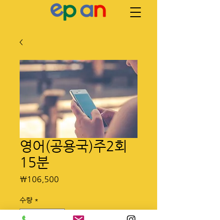
영어(공용국)주2회
15분
가
₩106,500
격
수량
*