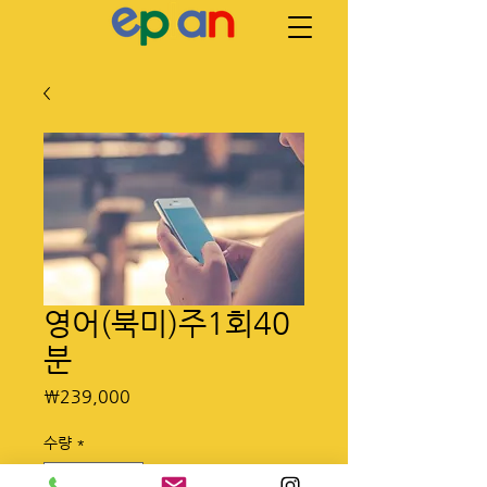
영어(북미)주1회40
분
가
₩239,000
격
수량
*