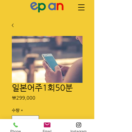
일본어주1회50분
가
₩299,000
격
수량
*
Phone
Email
Instagram