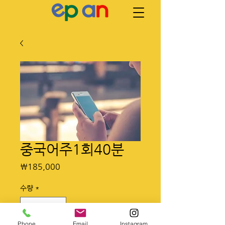
중국어주1회40분
가
₩185,000
격
수량
*
Phone
Email
Instagram